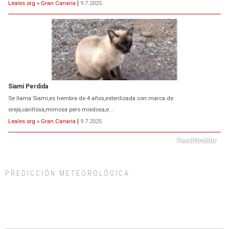
Leales.org » Gran Canaria
|
9.7.2025
Siami Perdida
Se llama Siami,es hembra de 4 años,esterilizada con marca de
oreja,cariñosa,mimosa pero miedosa,e...
Leales.org » Gran Canaria
|
9.7.2025
PREDICCIÓN METEOROLÓGICA
ADOPCIÓN URGENTE GATA TEROR GRAN CANARIA
El ayuntamiento se va a llevar a Los Gatos callejeros de la zona los próximos
días, ella incluida...