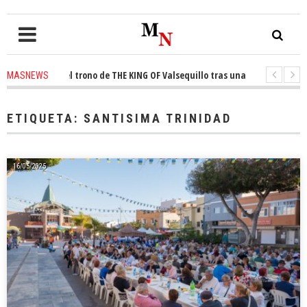
nquista el trono de THE KING OF Valsequillo tras una jornada de balonces
MASNEWS
denuncian que un solo policía cubre 30 kilómetros de costa en San Bartolo
ETIQUETA:
SANTISIMA TRINIDAD
16/05/2025