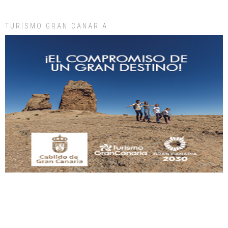
Leales.org » Gran Canaria
|
9.7.2025
TURISMO GRAN CANARIA
Gato manso encontrado
Este gato macho ha aparecido en la calle hace menos de un mes, es muy
manso y extremadamente cari...
Leales.org » Gran Canaria
|
9.7.2025
Adopción urgente
Busco adopción responsable para mi perra. Pastor alemán, hembra, 4 años. Por