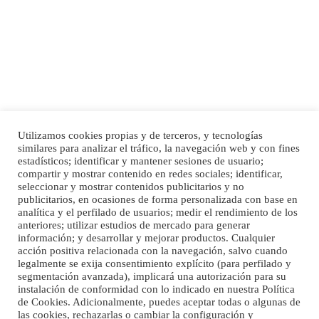
motivos personales ...
Leales.org » Gran Canaria
|
6.7.2025
Utilizamos cookies propias y de terceros, y tecnologías
SHIBA PERDIDO AVDA JOSE MESA Y LOPEZ
similares para analizar el tráfico, la navegación web y con fines
PERRO MACHO RAZA SHIBA CON MICROCHIP PERDIDO HOY 06/07/2025 ZONA
estadísticos; identificar y mantener sesiones de usuario;
Inicio
Publicidad
Política de privacidad
MESA Y LOPEZ. ES MUY ASUSTADIZO
compartir y mostrar contenido en redes sociales; identificar,
Aviso Legal
Cláusula de Cookies
seleccionar y mostrar contenidos publicitarios y no
Leales.org » Gran Canaria
|
6.7.2025
Enlaces de interés
publicitarios, en ocasiones de forma personalizada con base en
analítica y el perfilado de usuarios; medir el rendimiento de los
anteriores; utilizar estudios de mercado para generar
información; y desarrollar y mejorar productos. Cualquier
acción positiva relacionada con la navegación, salvo cuando
legalmente se exija consentimiento explícito (para perfilado y
segmentación avanzada), implicará una autorización para su
instalación de conformidad con lo indicado en nuestra Política
de Cookies. Adicionalmente, puedes aceptar todas o algunas de
Ninfa perdida
las cookies, rechazarlas o cambiar la configuración y