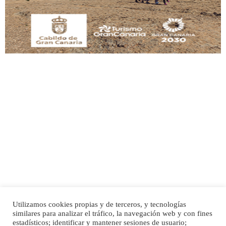
Leales.org » Gran Canaria
|
9.7.2025
Adopción urgente
Busco adopción responsable para mi perra. Pastor alemán, hembra, 4 años. Por
motivos personales ...
Leales.org » Gran Canaria
|
6.7.2025
Utilizamos cookies propias y de terceros, y tecnologías
SHIBA PERDIDO AVDA JOSE MESA Y LOPEZ
similares para analizar el tráfico, la navegación web y con fines
PERRO MACHO RAZA SHIBA CON MICROCHIP PERDIDO HOY 06/07/2025 ZONA
Inicio
Publicidad
Política de privacidad
estadísticos; identificar y mantener sesiones de usuario;