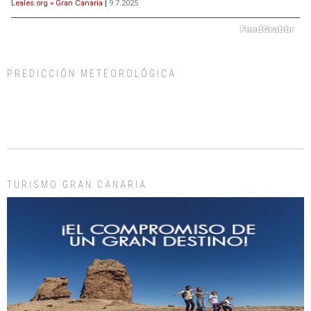
Leales.org » Gran Canaria
|
9.7.2025
PREDICCIÓN METEOROLÓGICA
ADOPCIÓN URGENTE GATA TEROR GRAN CANARIA
El ayuntamiento se va a llevar a Los Gatos callejeros de la zona los próximos
días, ella incluida...
Leales.org » Gran Canaria
|
9.7.2025
TURISMO GRAN CANARIA
Gato manso encontrado
Este gato macho ha aparecido en la calle hace menos de un mes, es muy
manso y extremadamente cari...