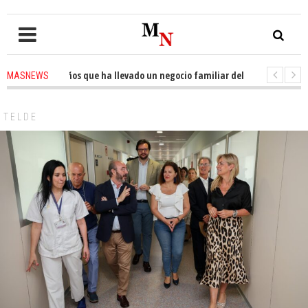
de 25 años que ha llevado un negocio familiar del puerta a puerta al e-C
MASNEWS
rena en El Tablero «¡Ay, Madre Mía!», un musical sobre libertad, diversida
TELDE