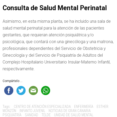
Consulta de Salud Mental Perinatal
Asimismo, en esta misma planta, se ha incluido una sala de
salud mental perinatal para la atención de las pacientes
gestantes, que requieran atención psiquiátrica y/o
psicológica, que contará con una ginecóloga y una matrona,
profesionales dependientes del Servicio de Obstetricia y
Ginecología y del Servicio de Psiquiatría de Adultos del
Complejo Hospitalario Universitario Insular-Materno Infantil,
respectivamente.
Compártelo ...
Tags:
CENTRO DE ATENCIÓN ESPECIALIZADA
ENFERMERÍA
ESTHER
MONZÓN
INFANTO JUVENIL
NOTICIAS DE GRAN CANARIA
PSIQUIATRÍA
SANIDAD
TELDE
UNIDAD DE SALUD MENTAL