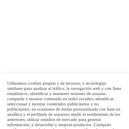
Adopción urgente
Busco adopción responsable para mi perra. Pastor alemán, hembra, 4 años. Por
motivos personales ...
Leales.org » Gran Canaria
|
6.7.2025
SHIBA PERDIDO AVDA JOSE MESA Y LOPEZ
PERRO MACHO RAZA SHIBA CON MICROCHIP PERDIDO HOY 06/07/2025 ZONA
Utilizamos cookies propias y de terceros, y tecnologías
MESA Y LOPEZ. ES MUY ASUSTADIZO
similares para analizar el tráfico, la navegación web y con fines
estadísticos; identificar y mantener sesiones de usuario;
Inicio
Publicidad
Política de privacidad
Leales.org » Gran Canaria
|
6.7.2025
compartir y mostrar contenido en redes sociales; identificar,
Aviso Legal
Cláusula de Cookies
seleccionar y mostrar contenidos publicitarios y no
Enlaces de interés
publicitarios, en ocasiones de forma personalizada con base en
analítica y el perfilado de usuarios; medir el rendimiento de los
anteriores; utilizar estudios de mercado para generar
información; y desarrollar y mejorar productos. Cualquier