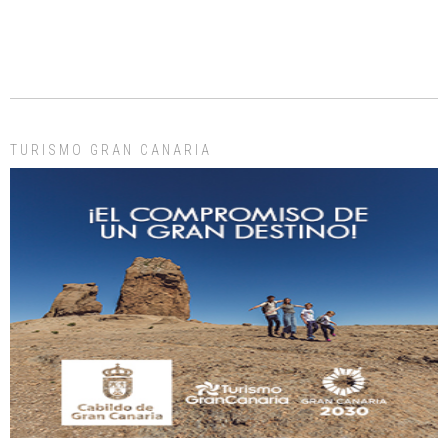
ADOPCIÓN URGENTE GATA TEROR GRAN CANARIA
El ayuntamiento se va a llevar a Los Gatos callejeros de la zona los próximos
días, ella incluida...
Leales.org » Gran Canaria
|
9.7.2025
TURISMO GRAN CANARIA
Gato manso encontrado
Este gato macho ha aparecido en la calle hace menos de un mes, es muy
manso y extremadamente cari...
Leales.org » Gran Canaria
|
9.7.2025