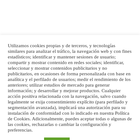
Utilizamos cookies propias y de terceros, y tecnologías
Adopcion
similares para analizar el tráfico, la navegación web y con fines
Busco casa de acogida para mi perrita ya que por temas de trabajo no la puedo
estadísticos; identificar y mantener sesiones de usuario;
Inicio
Publicidad
Política de privacidad
tener. Solo gente r...
compartir y mostrar contenido en redes sociales; identificar,
Aviso Legal
Cláusula de Cookies
seleccionar y mostrar contenidos publicitarios y no
Leales.org » Gran Canaria
|
4.7.2025
Enlaces de interés
publicitarios, en ocasiones de forma personalizada con base en
analítica y el perfilado de usuarios; medir el rendimiento de los
anteriores; utilizar estudios de mercado para generar
información; y desarrollar y mejorar productos. Cualquier
acción positiva relacionada con la navegación, salvo cuando
legalmente se exija consentimiento explícito (para perfilado y
segmentación avanzada), implicará una autorización para su
instalación de conformidad con lo indicado en nuestra Política
de Cookies. Adicionalmente, puedes aceptar todas o algunas de
Gata joven encontrada
las cookies, rechazarlas o cambiar la configuración y
Gata joven encontrada en zona calle San Bernardo de Las Palmas de Gran
preferencias.
©Maspalomas News
Canaria. Es una gata castr...