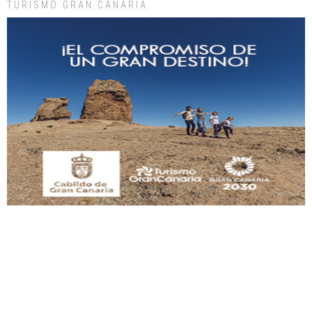
TURISMO GRAN CANARIA
SHIBA PERDIDO AVDA JOSE MESA Y LOPEZ
PERRO MACHO RAZA SHIBA CON MICROCHIP PERDIDO HOY 06/07/2025 ZONA
MESA Y LOPEZ. ES MUY ASUSTADIZO
Leales.org » Gran Canaria
|
6.7.2025
Ninfa perdida
El día 5 se los perdió una ninfa papillera, asustada tiene miedo a la calle, se
perdió por la zon...
Leales.org » Gran Canaria
|
6.7.2025