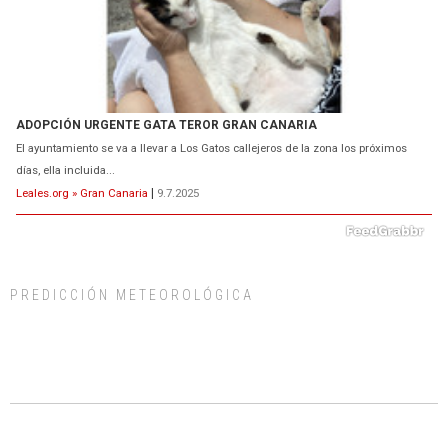
Gato manso encontrado
Este gato macho ha aparecido en la calle hace menos de un mes, es muy
manso y extremadamente cari...
Leales.org » Gran Canaria
|
9.7.2025
PREDICCIÓN METEOROLÓGICA
Adopción urgente
Busco adopción responsable para mi perra. Pastor alemán, hembra, 4 años. Por
motivos personales ...
Leales.org » Gran Canaria
|
6.7.2025