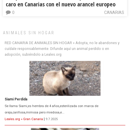
caro en Canarias con el nuevo arancel europeo
0
CANARIAS
ANIMALES SIN HOGAR
RED CANARIA DE ANIMALES SIN HOGAR » Adopta, no le abandones y
cuídale responsablemente. Difunde aquí un animal perdido o en
adopción, subiéndolo a Leales.org
ADOPCIÓN URGENTE GATA TEROR GRAN CANARIA
El ayuntamiento se va a llevar a Los Gatos callejeros de la zona los próximos
días, ella incluida...
Leales.org » Gran Canaria
|
9.7.2025