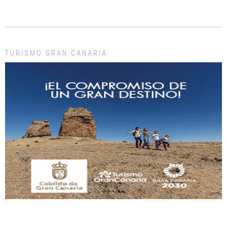
ADOPCIÓN URGENTE GATA TEROR GRAN CANARIA
El ayuntamiento se va a llevar a Los Gatos callejeros de la zona los próximos
días, ella incluida...
Leales.org » Gran Canaria
|
9.7.2025
TURISMO GRAN CANARIA
Gato manso encontrado
Este gato macho ha aparecido en la calle hace menos de un mes, es muy
manso y extremadamente cari...
Leales.org » Gran Canaria
|
9.7.2025