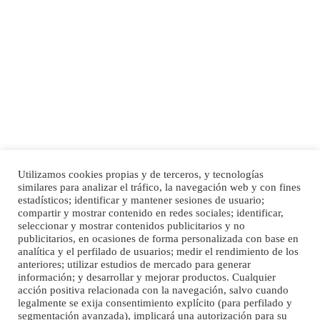
Adopción urgente
Busco adopción responsable para mi perra. Pastor alemán, hembra, 4 años. Por
motivos personales ...
Leales.org » Gran Canaria
|
6.7.2025
Utilizamos cookies propias y de terceros, y tecnologías
SHIBA PERDIDO AVDA JOSE MESA Y LOPEZ
similares para analizar el tráfico, la navegación web y con fines
PERRO MACHO RAZA SHIBA CON MICROCHIP PERDIDO HOY 06/07/2025 ZONA
Inicio
Publicidad
Política de privacidad
estadísticos; identificar y mantener sesiones de usuario;
MESA Y LOPEZ. ES MUY ASUSTADIZO
compartir y mostrar contenido en redes sociales; identificar,
Aviso Legal
Cláusula de Cookies
seleccionar y mostrar contenidos publicitarios y no
Leales.org » Gran Canaria
|
6.7.2025
Enlaces de interés
publicitarios, en ocasiones de forma personalizada con base en
analítica y el perfilado de usuarios; medir el rendimiento de los
anteriores; utilizar estudios de mercado para generar
información; y desarrollar y mejorar productos. Cualquier
acción positiva relacionada con la navegación, salvo cuando
legalmente se exija consentimiento explícito (para perfilado y
segmentación avanzada), implicará una autorización para su