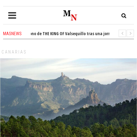
ta el trono de THE KING OF Valsequillo tras una jornada de baloncesto ur
MASNEWS
cian que un solo policía cubre 30 kilómetros de costa en San Bartolomé de
CANARIAS