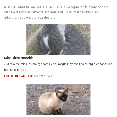
RED CANARIA DE ANIMALES SIN HOGAR » Adopta, no le abandones y
cuídale responsablemente. Difunde aquí un animal perdido o en
adopción, subiéndolo a Leales.org
Siami Perdida
Se llama Siami,es hembra de 4 años,esterilizada con marca de
oreja,cariñosa,mimosa pero miedosa,e...
Leales.org » Gran Canaria
|
9.7.2025