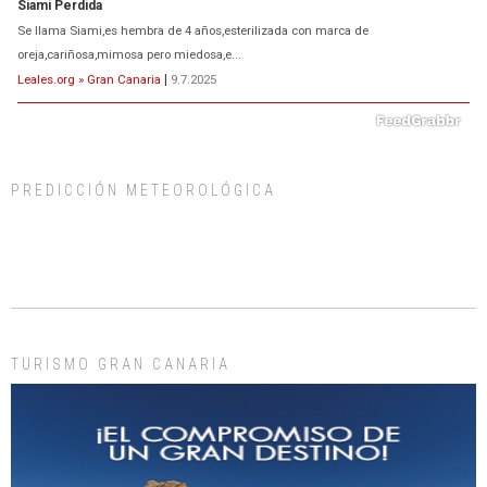
ADOPCIÓN URGENTE GATA TEROR GRAN CANARIA
El ayuntamiento se va a llevar a Los Gatos callejeros de la zona los próximos
días, ella incluida...
Leales.org » Gran Canaria
|
9.7.2025
PREDICCIÓN METEOROLÓGICA
Gato manso encontrado
Este gato macho ha aparecido en la calle hace menos de un mes, es muy
manso y extremadamente cari...
Leales.org » Gran Canaria
|
9.7.2025
TURISMO GRAN CANARIA