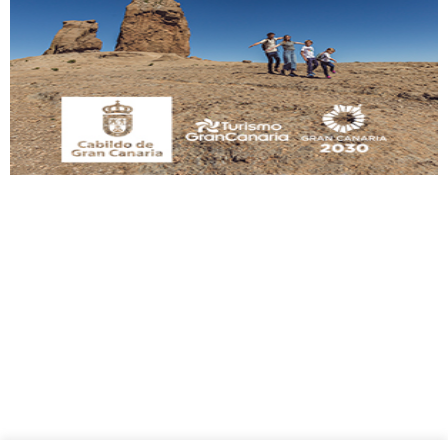
Adopción urgente
Busco adopción responsable para mi perra. Pastor alemán, hembra, 4 años. Por
motivos personales ...
Leales.org » Gran Canaria
|
6.7.2025
SHIBA PERDIDO AVDA JOSE MESA Y LOPEZ
PERRO MACHO RAZA SHIBA CON MICROCHIP PERDIDO HOY 06/07/2025 ZONA
MESA Y LOPEZ. ES MUY ASUSTADIZO
Leales.org » Gran Canaria
|
6.7.2025