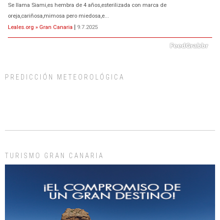
Se llama Siami,es hembra de 4 años,esterilizada con marca de
oreja,cariñosa,mimosa pero miedosa,e...
Leales.org » Gran Canaria
|
9.7.2025
PREDICCIÓN METEOROLÓGICA
ADOPCIÓN URGENTE GATA TEROR GRAN CANARIA
El ayuntamiento se va a llevar a Los Gatos callejeros de la zona los próximos
días, ella incluida...
Leales.org » Gran Canaria
|
9.7.2025
TURISMO GRAN CANARIA