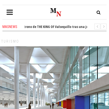
ista el trono de THE KING OF Valsequillo tras una jornada de baloncesto 
MASNEWS
uncian que un solo policía cubre 30 kilómetros de costa en San Bartolomé 
TURISMO