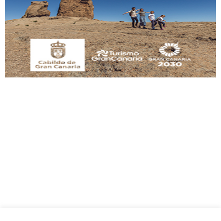
Gato manso encontrado
Este gato macho ha aparecido en la calle hace menos de un mes, es muy
manso y extremadamente cari...
Leales.org » Gran Canaria
|
9.7.2025
Adopción urgente
Busco adopción responsable para mi perra. Pastor alemán, hembra, 4 años. Por
motivos personales ...
Leales.org » Gran Canaria
|
6.7.2025