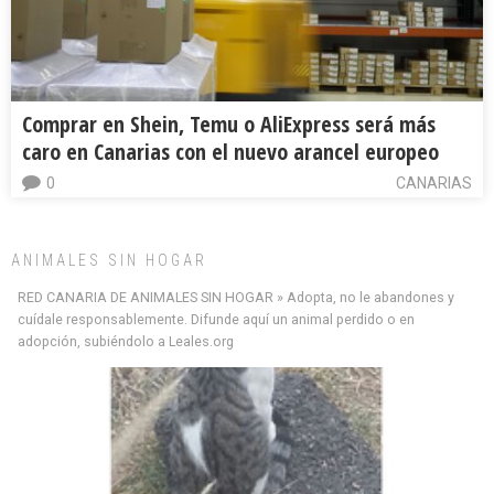
Comprar en Shein, Temu o AliExpress será más
caro en Canarias con el nuevo arancel europeo
0
CANARIAS
ANIMALES SIN HOGAR
Minni desaparecido
RED CANARIA DE ANIMALES SIN HOGAR » Adopta, no le abandones y
» Míralo en todos los navegadores y en Google Play con Leales.org o en todas las
cuídale responsablemente. Difunde aquí un animal perdido o en
redes sociales c...
adopción, subiéndolo a Leales.org
Leales.org » Gran Canaria
|
9.7.2025