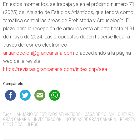
En estos momentos, se trabaja ya en el próximo número 71
(2025) del Anuario de Estudios Atlánticos, que tendrá como
temática central las áreas de Prehistoria y Arqueología. El
plazo para la recepción de artículos está abierto hasta el 31
de mayo de 2024. Las propuestas deben hacerse llegar a
través del correo electrónico
anuariocolon@grancanaria.com
o accediendo a la página
web de la revista
https://revistas.grancanaria.com/index.php/aea
.
Compártelo ...
Tags:
ANUARIO DE ESTUDIOS ATLÁNTICOS
CASA DE COLÓN
CULTURA
GRAN CANARIA
INVESTIGACIÓN
NOTICIAS DE GRAN CANARIA
REVISTA
CIENTÍFICA
ULPGC