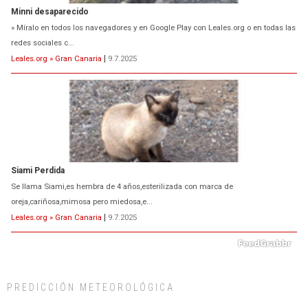
Siami Perdida
Se llama Siami,es hembra de 4 años,esterilizada con marca de
oreja,cariñosa,mimosa pero miedosa,e...
Leales.org » Gran Canaria
|
9.7.2025
ADOPCIÓN URGENTE GATA TEROR GRAN CANARIA
El ayuntamiento se va a llevar a Los Gatos callejeros de la zona los próximos
días, ella incluida...
Leales.org » Gran Canaria
|
9.7.2025
PREDICCIÓN METEOROLÓGICA