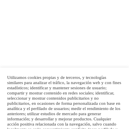
SHIBA PERDIDO AVDA JOSE MESA Y LOPEZ
PERRO MACHO RAZA SHIBA CON MICROCHIP PERDIDO HOY 06/07/2025 ZONA
MESA Y LOPEZ. ES MUY ASUSTADIZO
Leales.org » Gran Canaria
|
6.7.2025
Utilizamos cookies propias y de terceros, y tecnologías
similares para analizar el tráfico, la navegación web y con fines
Ninfa perdida
Inicio
Publicidad
Política de privacidad
estadísticos; identificar y mantener sesiones de usuario;
compartir y mostrar contenido en redes sociales; identificar,
El día 5 se los perdió una ninfa papillera, asustada tiene miedo a la calle, se
Aviso Legal
Cláusula de Cookies
seleccionar y mostrar contenidos publicitarios y no
perdió por la zon...
Enlaces de interés
publicitarios, en ocasiones de forma personalizada con base en
Leales.org » Gran Canaria
|
6.7.2025
analítica y el perfilado de usuarios; medir el rendimiento de los
anteriores; utilizar estudios de mercado para generar
información; y desarrollar y mejorar productos. Cualquier
acción positiva relacionada con la navegación, salvo cuando