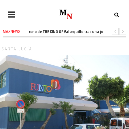
sta el trono de THE KING OF Valsequillo tras una jornada de baloncesto 
MASNEWS
uncian que un solo policía cubre 30 kilómetros de costa en San Bartolomé d
SANTA LUCÍA