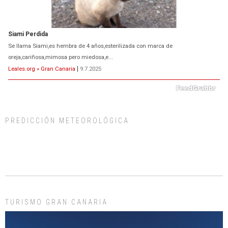
Siami Perdida
Se llama Siami,es hembra de 4 años,esterilizada con marca de
oreja,cariñosa,mimosa pero miedosa,e...
Leales.org » Gran Canaria
|
9.7.2025
PREDICCIÓN METEOROLÓGICA
ADOPCIÓN URGENTE GATA TEROR GRAN CANARIA
El ayuntamiento se va a llevar a Los Gatos callejeros de la zona los próximos
días, ella incluida...
Leales.org » Gran Canaria
|
9.7.2025
TURISMO GRAN CANARIA