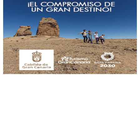
Gato manso encontrado
Este gato macho ha aparecido en la calle hace menos de un mes, es muy
manso y extremadamente cari...
Leales.org » Gran Canaria
|
9.7.2025
Adopción urgente
Busco adopción responsable para mi perra. Pastor alemán, hembra, 4 años. Por
motivos personales ...
Leales.org » Gran Canaria
|
6.7.2025