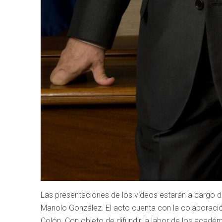
Las presentaciones de los vídeos estarán a cargo 
Manolo González. El acto cuenta con la colaboraci
Colón. Con objeto de difundir la labor de los académ