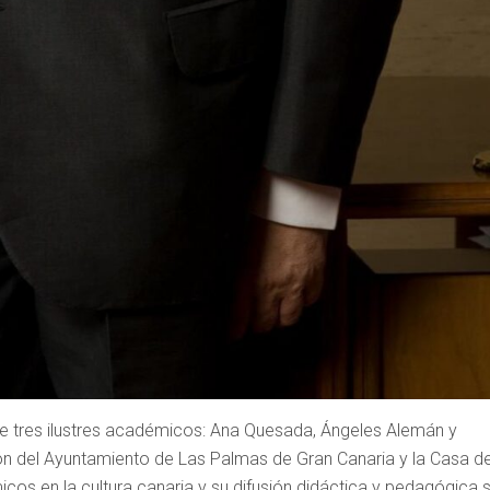
de tres ilustres académicos: Ana Quesada, Ángeles Alemán y
ón del Ayuntamiento de Las Palmas de Gran Canaria y la Casa d
icos en la cultura canaria y su difusión didáctica y pedagógica 