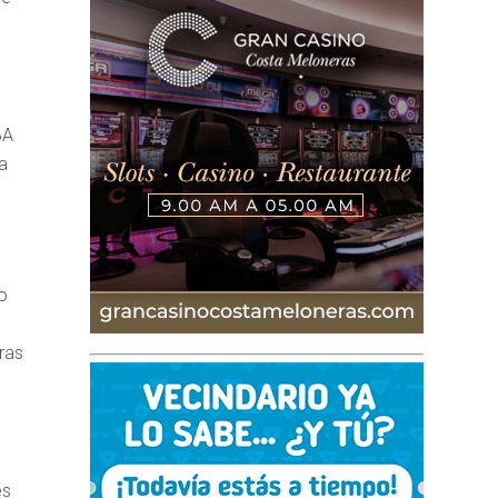
BA
a
mo
uras
es