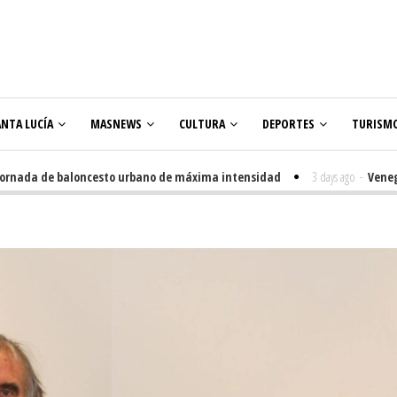
ANTA LUCÍA
MASNEWS
CULTURA
DEPORTES
TURISM
de baloncesto urbano de máxima intensidad
3 days ago
-
Veneguera celeb