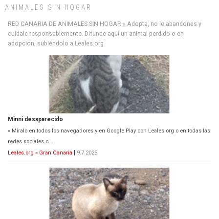
ANIMALES SIN HOGAR
RED CANARIA DE ANIMALES SIN HOGAR » Adopta, no le abandones y
cuídale responsablemente. Difunde aquí un animal perdido o en
adopción, subiéndolo a Leales.org
Siami Perdida
Se llama Siami,es hembra de 4 años,esterilizada con marca de
oreja,cariñosa,mimosa pero miedosa,e...
Leales.org » Gran Canaria
|
9.7.2025