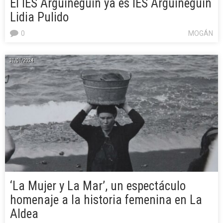
El IES Arguineguín ya es IES Arguineguín
Lidia Pulido
0
MOGÁN
31/01/2024
‘La Mujer y La Mar’, un espectáculo
homenaje a la historia femenina en La
Aldea