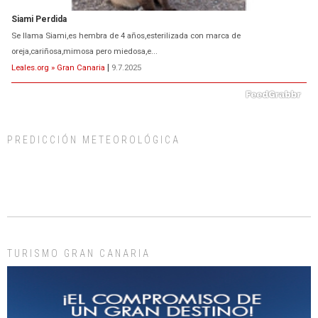
ADOPCIÓN URGENTE GATA TEROR GRAN CANARIA
El ayuntamiento se va a llevar a Los Gatos callejeros de la zona los próximos
días, ella incluida...
Leales.org » Gran Canaria
|
9.7.2025
PREDICCIÓN METEOROLÓGICA
Gato manso encontrado
Este gato macho ha aparecido en la calle hace menos de un mes, es muy
manso y extremadamente cari...
Leales.org » Gran Canaria
|
9.7.2025
TURISMO GRAN CANARIA