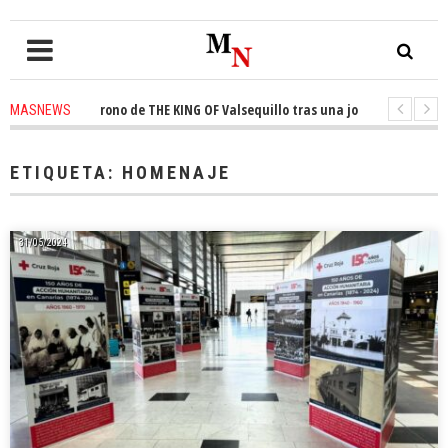
 el trono de THE KING OF Valsequillo tras una jornada de baloncesto urba
MASNEWS
an que un solo policía cubre 30 kilómetros de costa en San Bartolomé de T
ETIQUETA:
HOMENAJE
31/05/2024