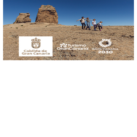
Adopción urgente
Busco adopción responsable para mi perra. Pastor alemán, hembra, 4 años. Por
motivos personales ...
Leales.org » Gran Canaria
|
6.7.2025
SHIBA PERDIDO AVDA JOSE MESA Y LOPEZ
PERRO MACHO RAZA SHIBA CON MICROCHIP PERDIDO HOY 06/07/2025 ZONA
MESA Y LOPEZ. ES MUY ASUSTADIZO
Leales.org » Gran Canaria
|
6.7.2025