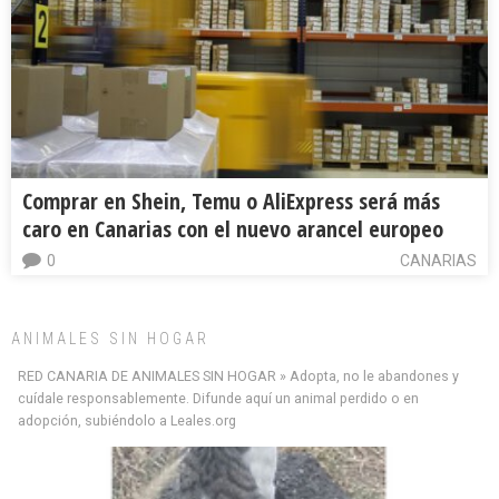
Comprar en Shein, Temu o AliExpress será más
caro en Canarias con el nuevo arancel europeo
0
CANARIAS
ANIMALES SIN HOGAR
Minni desaparecido
RED CANARIA DE ANIMALES SIN HOGAR » Adopta, no le abandones y
» Míralo en todos los navegadores y en Google Play con Leales.org o en todas las
cuídale responsablemente. Difunde aquí un animal perdido o en
redes sociales c...
adopción, subiéndolo a Leales.org
Leales.org » Gran Canaria
|
9.7.2025