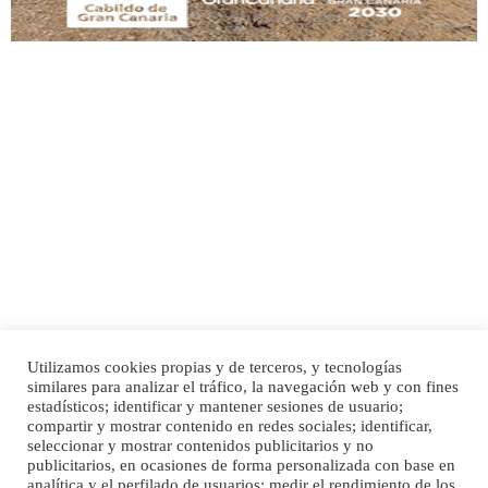
SHIBA PERDIDO AVDA JOSE MESA Y LOPEZ
PERRO MACHO RAZA SHIBA CON MICROCHIP PERDIDO HOY 06/07/2025 ZONA
MESA Y LOPEZ. ES MUY ASUSTADIZO
Leales.org » Gran Canaria
|
6.7.2025
Utilizamos cookies propias y de terceros, y tecnologías
similares para analizar el tráfico, la navegación web y con fines
Ninfa perdida
Inicio
Publicidad
Política de privacidad
estadísticos; identificar y mantener sesiones de usuario;
compartir y mostrar contenido en redes sociales; identificar,
El día 5 se los perdió una ninfa papillera, asustada tiene miedo a la calle, se
Aviso Legal
Cláusula de Cookies
seleccionar y mostrar contenidos publicitarios y no
perdió por la zon...
Enlaces de interés
publicitarios, en ocasiones de forma personalizada con base en
Leales.org » Gran Canaria
|
6.7.2025
analítica y el perfilado de usuarios; medir el rendimiento de los