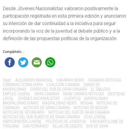
Desde Jóvenes Nacionalistas valoraron positivamente la
participación registrada en esta primera edición y anunciaron
su intención de dar continuidad a la iniciativa para seguir
incorporando la voz de la juventud al debate público y a la
definición de las propuestas políticas de la organización.
Compártelo ...
Tags:
ALEJANDRO MARICHAL
CANARIAS NEWS
CANARIAS NOTICIAS
CANARIAS ÚLTIMA HORA
COALICIÓN CANARIA
DIARIO DE
MASPALOMAS
DIARIO DEL SUR DE GRAN CANARIA
EL TABLERO
EMPLEO JUVENIL
GRAN CANARIA
GRAN CANARIA NOTICIAS
IDENTIDAD
LOCAL
JÓVENES NACIONALISTAS
JUVENTUD
MASPALOMAS
MASPALOMAS DIARIO
MASPALOMAS NEWS
MOGAN
NOTICIAS DE
CANARIAS
NOTICIAS DE GRAN CANARIA
NOTICIAS DE MOGAN
NOTICIAS DE VECINDARIO
NOTICIAS DEL SUR DE GRAN CANARIA
NOTICIAS DEL SUR SURESTE DE GRAN CANARIA
OCIO JUVENIL
PARTICIPACIÓN JUVENIL
POLÍTICAS DE JUVENTUD
SAN BARTOLOMÉ DE
TIRAJANA
SAN FERNANDO
SILLAS DE DEBATE
SUR DE GRAN