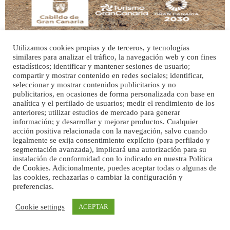
Utilizamos cookies propias y de terceros, y tecnologías
similares para analizar el tráfico, la navegación web y con fines
estadísticos; identificar y mantener sesiones de usuario;
SHIBA PERDIDO AVDA JOSE MESA Y LOPEZ
compartir y mostrar contenido en redes sociales; identificar,
PERRO MACHO RAZA SHIBA CON MICROCHIP PERDIDO HOY 06/07/2025 ZONA
seleccionar y mostrar contenidos publicitarios y no
publicitarios, en ocasiones de forma personalizada con base en
MESA Y LOPEZ. ES MUY ASUSTADIZO
analítica y el perfilado de usuarios; medir el rendimiento de los
Leales.org » Gran Canaria
|
6.7.2025
anteriores; utilizar estudios de mercado para generar
información; y desarrollar y mejorar productos. Cualquier
acción positiva relacionada con la navegación, salvo cuando
legalmente se exija consentimiento explícito (para perfilado y
segmentación avanzada), implicará una autorización para su
instalación de conformidad con lo indicado en nuestra Política
de Cookies. Adicionalmente, puedes aceptar todas o algunas de
las cookies, rechazarlas o cambiar la configuración y
preferencias.
Ninfa perdida
El día 5 se los perdió una ninfa papillera, asustada tiene miedo a la calle, se
Inicio
Publicidad
Política de privacidad
Cookie settings
ACEPTAR
perdió por la zon...
Aviso Legal
Cláusula de Cookies
Leales.org » Gran Canaria
|
6.7.2025