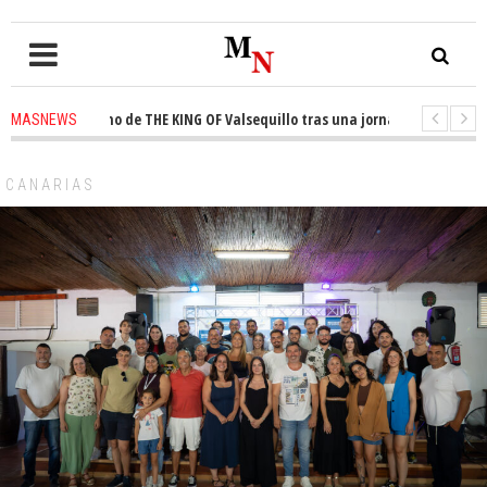
 el trono de THE KING OF Valsequillo tras una jornada de baloncesto urba
MASNEWS
an que un solo policía cubre 30 kilómetros de costa en San Bartolomé de T
CANARIAS