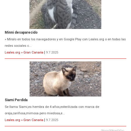
Siami Perdida
Se llama Siami,es hembra de 4 años,esterilizada con marca de
oreja,cariñosa,mimosa pero miedosa,e...
Leales.org » Gran Canaria
|
9.7.2025
ADOPCIÓN URGENTE GATA TEROR GRAN CANARIA
El ayuntamiento se va a llevar a Los Gatos callejeros de la zona los próximos
días, ella incluida...
Leales.org » Gran Canaria
|
9.7.2025