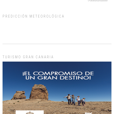
PREDICCIÓN METEOROLÓGICA
Gato manso encontrado
Este gato macho ha aparecido en la calle hace menos de un mes, es muy
manso y extremadamente cari...
Leales.org » Gran Canaria
|
9.7.2025
TURISMO GRAN CANARIA
Adopción urgente
Busco adopción responsable para mi perra. Pastor alemán, hembra, 4 años. Por
motivos personales ...
Leales.org » Gran Canaria
|
6.7.2025