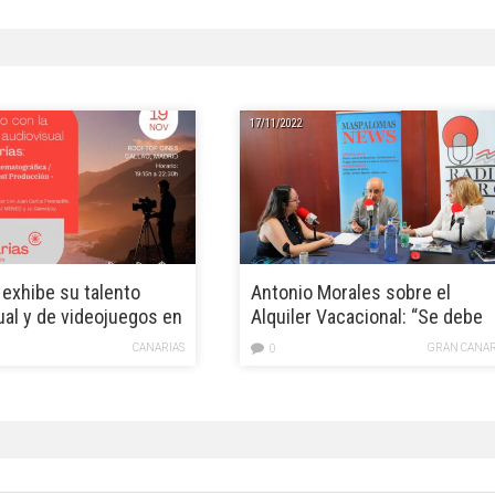
17/11/2022
 exhibe su talento
Antonio Morales sobre el
ual y de videojuegos en
Alquiler Vacacional: “Se debe
 de alto nivel en la
buscar el mayor consenso”
CANARIAS
GRAN CANAR
0
Callao