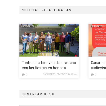
NOTICIAS RELACIONADAS
08/07/2025
14/11/2025
Tunte da la bienvenida al verano
Canarias
con las fiestas en honor a
audiovis
Santiago Apóstol del 10 al 27 de
un evento
SAN BARTOLOMÉ DE TIRAJANA
0
0
julio
Plaza de 
COMENTARIOS: 0