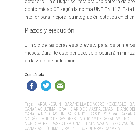
deterioro. En su lugar se instalará una barrera de p
conformidad CE según la norma UNE-EN-117. Esta ba
interior para mejorar su integración estética en el en
Plazos y ejecución
El inicio de las obras está previsto para los primer
meses. Durante este periodo, se procurará minimizar
en la zona de actuación.
Compártelo ...
Tags:
ARGUINEGUÍN
BARANDILLA DE ACERO INOXIDABLE
BA
CANARIAS ÚLTIMA HORA
DIARIO DE MASPALOMAS
DIARIO DE
CANARIA NOTICIAS
INFRAESTRUCTURAS DEPORTIVAS CANARI
MOGÁN
MURO DE GAVIONES
NOTICIAS DE CANARIAS
NOTIC
MUNICIPALES
PASEO PEATONAL
PATALAVACA
RENOVACIÓN
CANARIAS
ÚLTIMA HORA EN EL SUR DE GRAN CANARIA