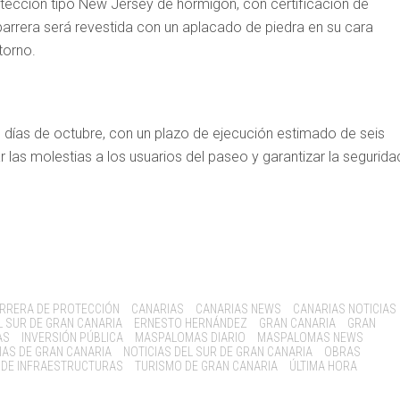
rotección tipo New Jersey de hormigón, con certificación de
rrera será revestida con un aplacado de piedra en su cara
torno.
os días de octubre, con un plazo de ejecución estimado de seis
 las molestias a los usuarios del paseo y garantizar la segurida
RRERA DE PROTECCIÓN
CANARIAS
CANARIAS NEWS
CANARIAS NOTICIAS
L SUR DE GRAN CANARIA
ERNESTO HERNÁNDEZ
GRAN CANARIA
GRAN
AS
INVERSIÓN PÚBLICA
MASPALOMAS DIARIO
MASPALOMAS NEWS
IAS DE GRAN CANARIA
NOTICIAS DEL SUR DE GRAN CANARIA
OBRAS
 DE INFRAESTRUCTURAS
TURISMO DE GRAN CANARIA
ÚLTIMA HORA