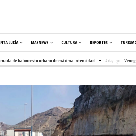
ANTA LUCÍA
MASNEWS
CULTURA
DEPORTES
TURISM
da de baloncesto urbano de máxima intensidad
4 days ago
-
Veneguera cel
s