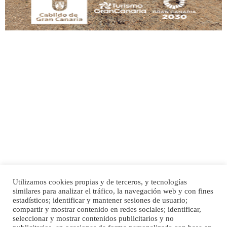
Adopción urgente
Busco adopción responsable para mi perra. Pastor alemán, hembra, 4 años. Por
motivos personales ...
Leales.org » Gran Canaria
|
6.7.2025
Utilizamos cookies propias y de terceros, y tecnologías
SHIBA PERDIDO AVDA JOSE MESA Y LOPEZ
similares para analizar el tráfico, la navegación web y con fines
PERRO MACHO RAZA SHIBA CON MICROCHIP PERDIDO HOY 06/07/2025 ZONA
estadísticos; identificar y mantener sesiones de usuario;
Inicio
Publicidad
Política de privacidad
MESA Y LOPEZ. ES MUY ASUSTADIZO
compartir y mostrar contenido en redes sociales; identificar,
Aviso Legal
Cláusula de Cookies
seleccionar y mostrar contenidos publicitarios y no
Leales.org » Gran Canaria
|
6.7.2025
Enlaces de interés