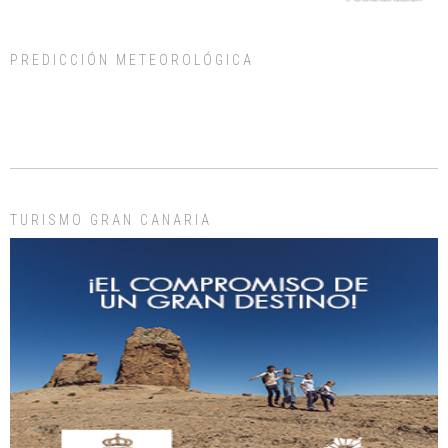
PREDICCIÓN METEOROLÓGICA
ADOPCIÓN URGENTE GATA TEROR GRAN CANARIA
El ayuntamiento se va a llevar a Los Gatos callejeros de la zona los próximos
días, ella incluida...
Leales.org » Gran Canaria
|
9.7.2025
TURISMO GRAN CANARIA
Gato manso encontrado
Este gato macho ha aparecido en la calle hace menos de un mes, es muy
manso y extremadamente cari...
Leales.org » Gran Canaria
|
9.7.2025