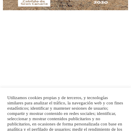
SHIBA PERDIDO AVDA JOSE MESA Y LOPEZ
PERRO MACHO RAZA SHIBA CON MICROCHIP PERDIDO HOY 06/07/2025 ZONA
MESA Y LOPEZ. ES MUY ASUSTADIZO
Leales.org » Gran Canaria
|
6.7.2025
Utilizamos cookies propias y de terceros, y tecnologías
Ninfa perdida
similares para analizar el tráfico, la navegación web y con fines
El día 5 se los perdió una ninfa papillera, asustada tiene miedo a la calle, se
Inicio
Publicidad
Política de privacidad
estadísticos; identificar y mantener sesiones de usuario;
perdió por la zon...
compartir y mostrar contenido en redes sociales; identificar,
Aviso Legal
Cláusula de Cookies
seleccionar y mostrar contenidos publicitarios y no
Leales.org » Gran Canaria
|
6.7.2025
Enlaces de interés
publicitarios, en ocasiones de forma personalizada con base en
analítica y el perfilado de usuarios; medir el rendimiento de los