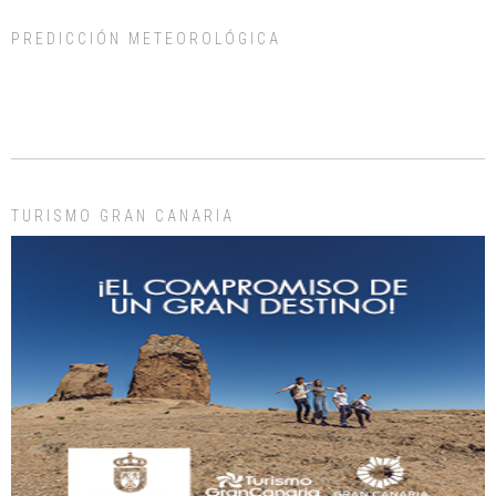
PREDICCIÓN METEOROLÓGICA
Gato manso encontrado
Este gato macho ha aparecido en la calle hace menos de un mes, es muy
manso y extremadamente cari...
Leales.org » Gran Canaria
|
9.7.2025
TURISMO GRAN CANARIA
Adopción urgente
Busco adopción responsable para mi perra. Pastor alemán, hembra, 4 años. Por
motivos personales ...
Leales.org » Gran Canaria
|
6.7.2025