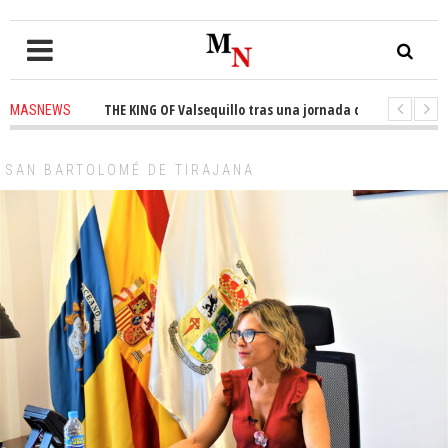
rono de THE KING OF Valsequillo tras una jornada de baloncesto urbano d
MASNEWS
e un solo policía cubre 30 kilómetros de costa en San Bartolomé de Tiraja
SAN BARTOLOMÉ DE TIRAJANA