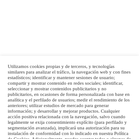
Busco adopción responsable para mi perra. Pastor alemán, hembra, 4 años. Por
motivos personales ...
Leales.org » Gran Canaria
|
6.7.2025
Utilizamos cookies propias y de terceros, y tecnologías
SHIBA PERDIDO AVDA JOSE MESA Y LOPEZ
similares para analizar el tráfico, la navegación web y con fines
PERRO MACHO RAZA SHIBA CON MICROCHIP PERDIDO HOY 06/07/2025 ZONA
Inicio
Publicidad
Política de privacidad
estadísticos; identificar y mantener sesiones de usuario;
MESA Y LOPEZ. ES MUY ASUSTADIZO
compartir y mostrar contenido en redes sociales; identificar,
Aviso Legal
Cláusula de Cookies
seleccionar y mostrar contenidos publicitarios y no
Leales.org » Gran Canaria
|
6.7.2025
Enlaces de interés
publicitarios, en ocasiones de forma personalizada con base en
analítica y el perfilado de usuarios; medir el rendimiento de los
anteriores; utilizar estudios de mercado para generar
información; y desarrollar y mejorar productos. Cualquier
acción positiva relacionada con la navegación, salvo cuando
legalmente se exija consentimiento explícito (para perfilado y
segmentación avanzada), implicará una autorización para su
instalación de conformidad con lo indicado en nuestra Política