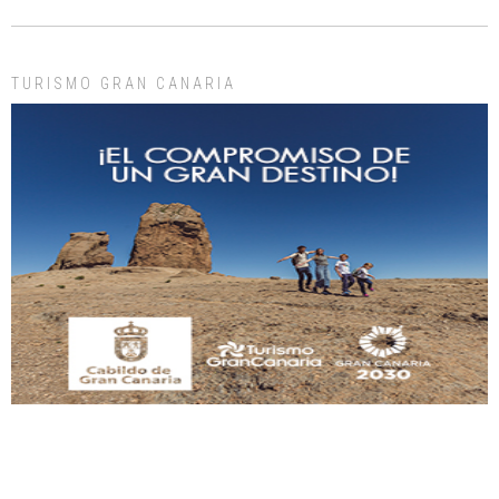
días, ella incluida...
Leales.org » Gran Canaria
|
9.7.2025
TURISMO GRAN CANARIA
Gato manso encontrado
Este gato macho ha aparecido en la calle hace menos de un mes, es muy
manso y extremadamente cari...
Leales.org » Gran Canaria
|
9.7.2025
Adopción urgente