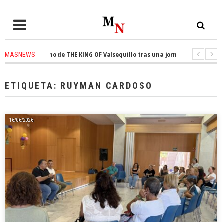
l trono de THE KING OF Valsequillo tras una jornada de baloncesto urbano
MASNEWS
 que un solo policía cubre 30 kilómetros de costa en San Bartolomé de Tira
ETIQUETA:
RUYMAN CARDOSO
16/06/2026