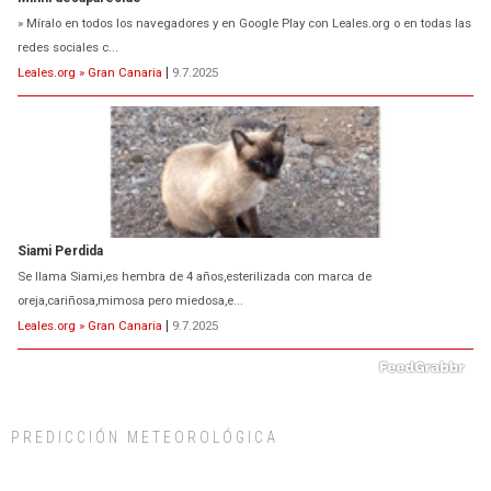
Se llama Siami,es hembra de 4 años,esterilizada con marca de
oreja,cariñosa,mimosa pero miedosa,e...
Leales.org » Gran Canaria
|
9.7.2025
ADOPCIÓN URGENTE GATA TEROR GRAN CANARIA
El ayuntamiento se va a llevar a Los Gatos callejeros de la zona los próximos
días, ella incluida...
Leales.org » Gran Canaria
|
9.7.2025
PREDICCIÓN METEOROLÓGICA