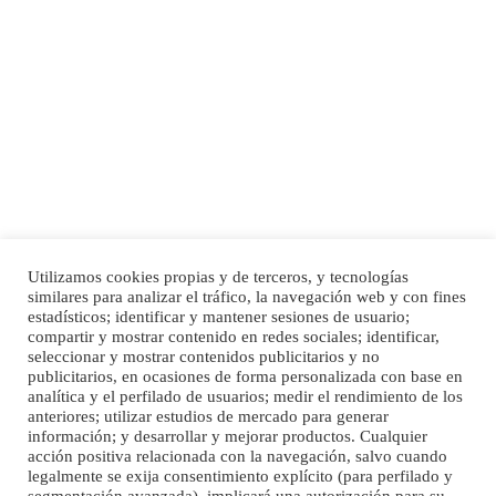
SHIBA PERDIDO AVDA JOSE MESA Y LOPEZ
PERRO MACHO RAZA SHIBA CON MICROCHIP PERDIDO HOY 06/07/2025 ZONA
MESA Y LOPEZ. ES MUY ASUSTADIZO
Leales.org » Gran Canaria
|
6.7.2025
Utilizamos cookies propias y de terceros, y tecnologías
Ninfa perdida
similares para analizar el tráfico, la navegación web y con fines
El día 5 se los perdió una ninfa papillera, asustada tiene miedo a la calle, se
Inicio
Publicidad
Política de privacidad
estadísticos; identificar y mantener sesiones de usuario;
perdió por la zon...
compartir y mostrar contenido en redes sociales; identificar,
Aviso Legal
Cláusula de Cookies
seleccionar y mostrar contenidos publicitarios y no
Leales.org » Gran Canaria
|
6.7.2025
Enlaces de interés
publicitarios, en ocasiones de forma personalizada con base en
analítica y el perfilado de usuarios; medir el rendimiento de los
anteriores; utilizar estudios de mercado para generar
información; y desarrollar y mejorar productos. Cualquier
acción positiva relacionada con la navegación, salvo cuando
legalmente se exija consentimiento explícito (para perfilado y