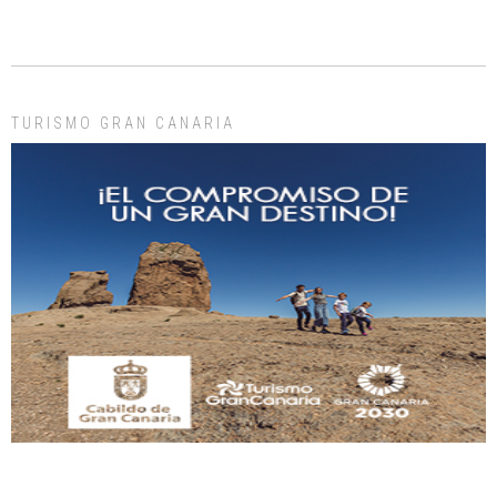
Gato manso encontrado
Este gato macho ha aparecido en la calle hace menos de un mes, es muy
manso y extremadamente cari...
Leales.org » Gran Canaria
|
9.7.2025
TURISMO GRAN CANARIA
Adopción urgente
Busco adopción responsable para mi perra. Pastor alemán, hembra, 4 años. Por
motivos personales ...
Leales.org » Gran Canaria
|
6.7.2025