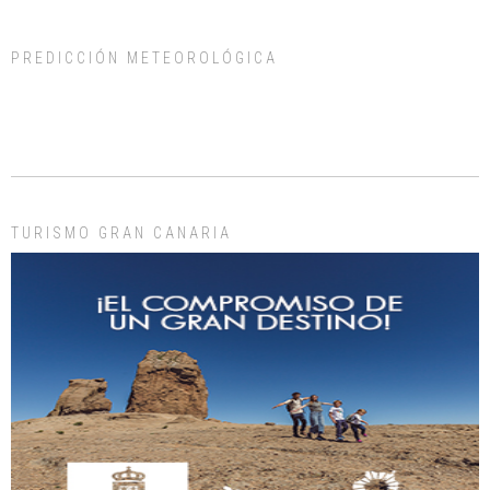
PREDICCIÓN METEOROLÓGICA
ADOPCIÓN URGENTE GATA TEROR GRAN CANARIA
El ayuntamiento se va a llevar a Los Gatos callejeros de la zona los próximos
días, ella incluida...
Leales.org » Gran Canaria
|
9.7.2025
TURISMO GRAN CANARIA
Gato manso encontrado
Este gato macho ha aparecido en la calle hace menos de un mes, es muy
manso y extremadamente cari...
Leales.org » Gran Canaria
|
9.7.2025