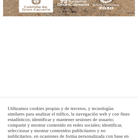
Adopción urgente
Busco adopción responsable para mi perra. Pastor alemán, hembra, 4 años. Por
motivos personales ...
Leales.org » Gran Canaria
|
6.7.2025
Utilizamos cookies propias y de terceros, y tecnologías
SHIBA PERDIDO AVDA JOSE MESA Y LOPEZ
similares para analizar el tráfico, la navegación web y con fines
PERRO MACHO RAZA SHIBA CON MICROCHIP PERDIDO HOY 06/07/2025 ZONA
Inicio
Publicidad
Política de privacidad
estadísticos; identificar y mantener sesiones de usuario;
MESA Y LOPEZ. ES MUY ASUSTADIZO
compartir y mostrar contenido en redes sociales; identificar,
Aviso Legal
Cláusula de Cookies
seleccionar y mostrar contenidos publicitarios y no
Leales.org » Gran Canaria
|
6.7.2025
Enlaces de interés
publicitarios, en ocasiones de forma personalizada con base en