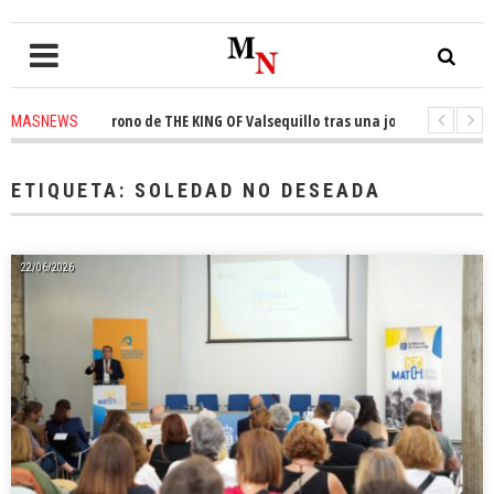
quista el trono de THE KING OF Valsequillo tras una jornada de baloncest
MASNEWS
enuncian que un solo policía cubre 30 kilómetros de costa en San Bartolom
ETIQUETA:
SOLEDAD NO DESEADA
22/06/2026