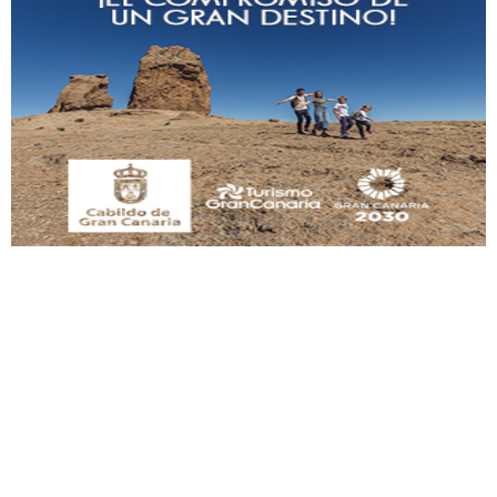
Gato manso encontrado
Este gato macho ha aparecido en la calle hace menos de un mes, es muy
manso y extremadamente cari...
Leales.org » Gran Canaria
|
9.7.2025
Adopción urgente
Busco adopción responsable para mi perra. Pastor alemán, hembra, 4 años. Por
motivos personales ...
Leales.org » Gran Canaria
|
6.7.2025