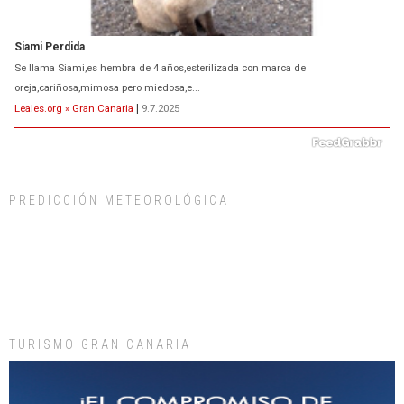
Siami Perdida
Se llama Siami,es hembra de 4 años,esterilizada con marca de
oreja,cariñosa,mimosa pero miedosa,e...
Leales.org » Gran Canaria
|
9.7.2025
PREDICCIÓN METEOROLÓGICA
ADOPCIÓN URGENTE GATA TEROR GRAN CANARIA
El ayuntamiento se va a llevar a Los Gatos callejeros de la zona los próximos
días, ella incluida...
Leales.org » Gran Canaria
|
9.7.2025
TURISMO GRAN CANARIA