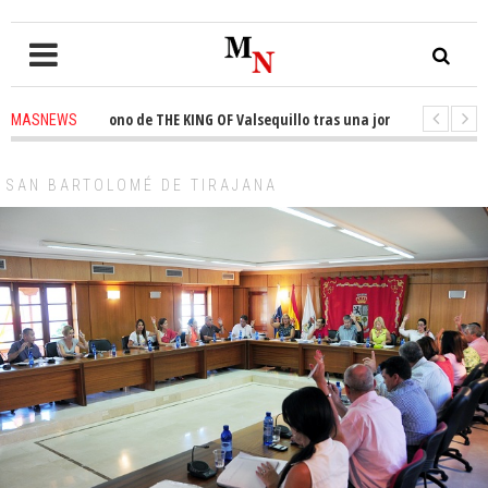
ta el trono de THE KING OF Valsequillo tras una jornada de baloncesto ur
MASNEWS
cian que un solo policía cubre 30 kilómetros de costa en San Bartolomé de
SAN BARTOLOMÉ DE TIRAJANA