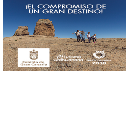
Adopción urgente
Busco adopción responsable para mi perra. Pastor alemán, hembra, 4 años. Por
motivos personales ...
Leales.org » Gran Canaria
|
6.7.2025
SHIBA PERDIDO AVDA JOSE MESA Y LOPEZ
PERRO MACHO RAZA SHIBA CON MICROCHIP PERDIDO HOY 06/07/2025 ZONA
MESA Y LOPEZ. ES MUY ASUSTADIZO
Leales.org » Gran Canaria
|
6.7.2025