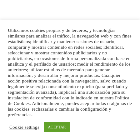
Utilizamos cookies propias y de terceros, y tecnologías
Ninfa perdida
similares para analizar el tráfico, la navegación web y con fines
El día 5 se los perdió una ninfa papillera, asustada tiene miedo a la calle, se
estadísticos; identificar y mantener sesiones de usuario;
Inicio
Publicidad
Política de privacidad
perdió por la zon...
compartir y mostrar contenido en redes sociales; identificar,
Aviso Legal
Cláusula de Cookies
seleccionar y mostrar contenidos publicitarios y no
Leales.org » Gran Canaria
|
6.7.2025
Enlaces de interés
publicitarios, en ocasiones de forma personalizada con base en
analítica y el perfilado de usuarios; medir el rendimiento de los
anteriores; utilizar estudios de mercado para generar
información; y desarrollar y mejorar productos. Cualquier
acción positiva relacionada con la navegación, salvo cuando
legalmente se exija consentimiento explícito (para perfilado y
segmentación avanzada), implicará una autorización para su
instalación de conformidad con lo indicado en nuestra Política
de Cookies. Adicionalmente, puedes aceptar todas o algunas de
Adopcion
las cookies, rechazarlas o cambiar la configuración y
Busco casa de acogida para mi perrita ya que por temas de trabajo no la puedo
preferencias.
©Maspalomas News
tener. Solo gente r...
Leales.org » Gran Canaria
|
4.7.2025
Cookie settings
ACEPTAR