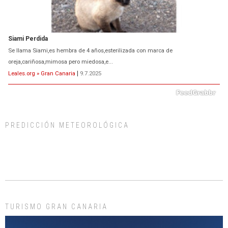
ADOPCIÓN URGENTE GATA TEROR GRAN CANARIA
El ayuntamiento se va a llevar a Los Gatos callejeros de la zona los próximos
días, ella incluida...
Leales.org » Gran Canaria
|
9.7.2025
PREDICCIÓN METEOROLÓGICA
Gato manso encontrado
Este gato macho ha aparecido en la calle hace menos de un mes, es muy
manso y extremadamente cari...
Leales.org » Gran Canaria
|
9.7.2025
TURISMO GRAN CANARIA