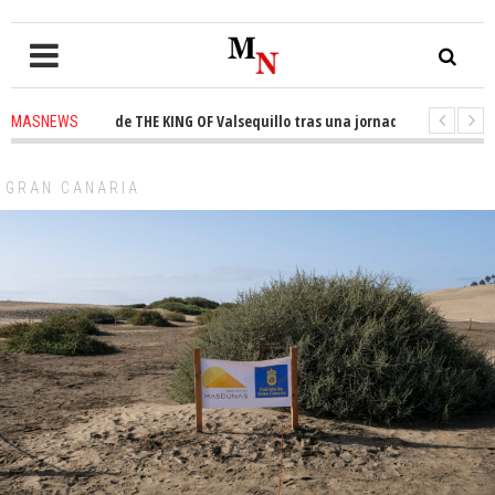
l trono de THE KING OF Valsequillo tras una jornada de baloncesto urbano
MASNEWS
 que un solo policía cubre 30 kilómetros de costa en San Bartolomé de Tir
GRAN CANARIA