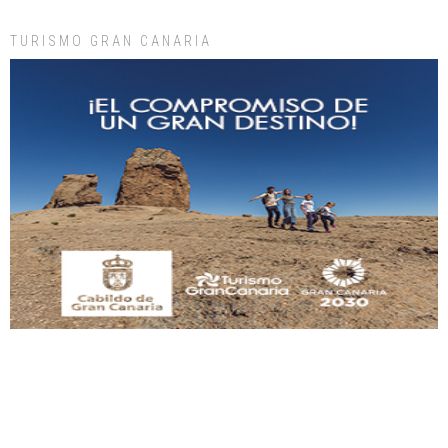
Leales.org » Gran Canaria
|
9.7.2025
TURISMO GRAN CANARIA
Gato manso encontrado
Este gato macho ha aparecido en la calle hace menos de un mes, es muy
manso y extremadamente cari...
Leales.org » Gran Canaria
|
9.7.2025
Adopción urgente
Busco adopción responsable para mi perra. Pastor alemán, hembra, 4 años. Por