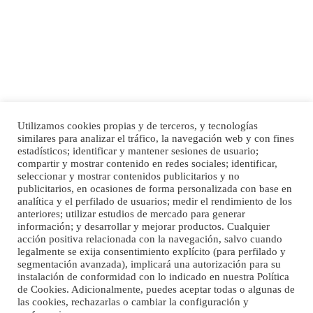
motivos personales ...
Leales.org » Gran Canaria
|
6.7.2025
Utilizamos cookies propias y de terceros, y tecnologías
SHIBA PERDIDO AVDA JOSE MESA Y LOPEZ
similares para analizar el tráfico, la navegación web y con fines
PERRO MACHO RAZA SHIBA CON MICROCHIP PERDIDO HOY 06/07/2025 ZONA
estadísticos; identificar y mantener sesiones de usuario;
Inicio
Publicidad
Política de privacidad
MESA Y LOPEZ. ES MUY ASUSTADIZO
compartir y mostrar contenido en redes sociales; identificar,
Aviso Legal
Cláusula de Cookies
seleccionar y mostrar contenidos publicitarios y no
Leales.org » Gran Canaria
|
6.7.2025
Enlaces de interés
publicitarios, en ocasiones de forma personalizada con base en
analítica y el perfilado de usuarios; medir el rendimiento de los
anteriores; utilizar estudios de mercado para generar
información; y desarrollar y mejorar productos. Cualquier
acción positiva relacionada con la navegación, salvo cuando
legalmente se exija consentimiento explícito (para perfilado y
segmentación avanzada), implicará una autorización para su
instalación de conformidad con lo indicado en nuestra Política
de Cookies. Adicionalmente, puedes aceptar todas o algunas de
Ninfa perdida
las cookies, rechazarlas o cambiar la configuración y
El día 5 se los perdió una ninfa papillera, asustada tiene miedo a la calle, se