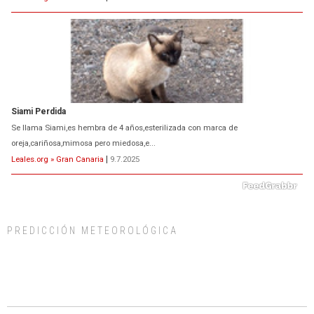
Siami Perdida
Se llama Siami,es hembra de 4 años,esterilizada con marca de
oreja,cariñosa,mimosa pero miedosa,e...
Leales.org » Gran Canaria
|
9.7.2025
PREDICCIÓN METEOROLÓGICA
ADOPCIÓN URGENTE GATA TEROR GRAN CANARIA
El ayuntamiento se va a llevar a Los Gatos callejeros de la zona los próximos
días, ella incluida...