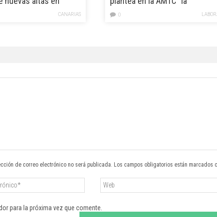
e nuevas altas en
plantea en la AMTC “la
ones de dependencia
necesidad de elaborar un
CANARIAS
LABOR
0
lo mes
paquete de medidas en materi
turística”
ección de correo electrónico no será publicada. Los campos obligatorios están marcados 
dor para la próxima vez que comente.