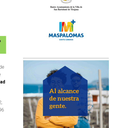
 de
e
ad
2,
96