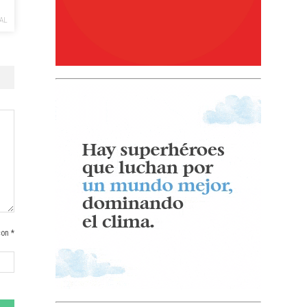
AL
a
con *