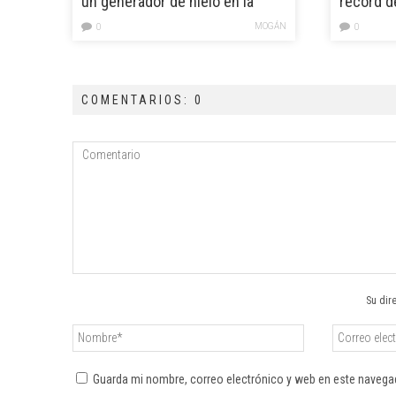
un generador de hielo en la
récord d
Cofradía de Pescadores de
prestaci
MOGÁN
0
0
Arguineguín
en un so
COMENTARIOS: 0
Su dir
Guarda mi nombre, correo electrónico y web en este navega