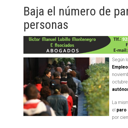
Baja el número de pa
personas
Según l
Empleo 
noviemb
octubre.
autón
La mism
el
paro
por cien