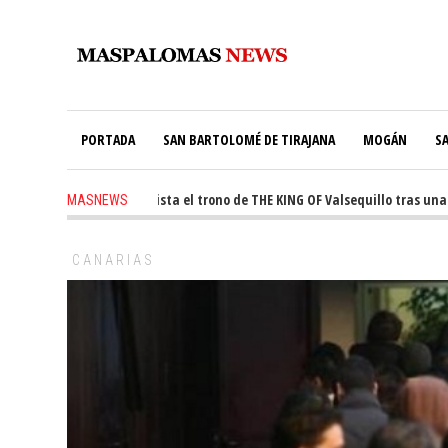
PORTADA
SAN BARTOLOMÉ DE TIRAJANA
MOGÁN
S
-
Ale Martín conquista el trono de THE KING OF Valsequillo tras una jorn
MASNEWS
CANARIAS