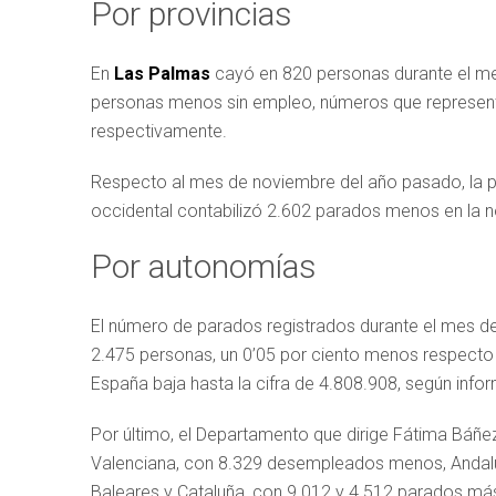
Por provincias
En
Las Palmas
cayó en 820 personas durante el m
personas menos sin empleo, números que representa
respectivamente.
Respecto al mes de noviembre del año pasado, la pr
occidental contabilizó 2.602 parados menos en la
Por autonomías
El número de parados registrados durante el mes d
2.475 personas, un 0’05 por ciento menos respecto
España baja hasta la cifra de 4.808.908, según info
Por último, el Departamento que dirige Fátima Báñ
Valenciana, con 8.329 desempleados menos, Andalucí
Baleares y Cataluña, con 9.012 y 4.512 parados má