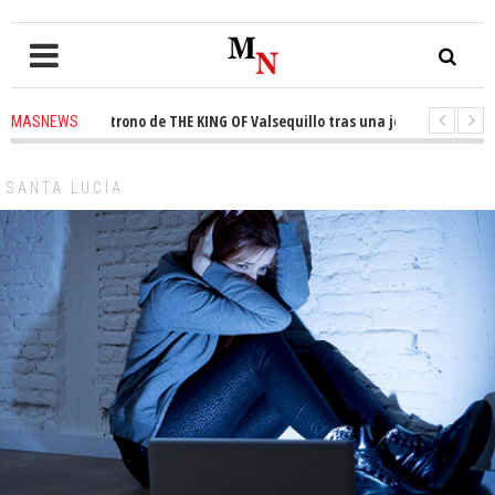
uista el trono de THE KING OF Valsequillo tras una jornada de baloncesto
MASNEWS
nuncian que un solo policía cubre 30 kilómetros de costa en San Bartolomé
SANTA LUCÍA