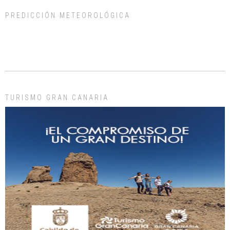
PREDICCIÓN METEOROLÓGICA
ADOPCIÓN URGENTE GATA TEROR GRAN CANARIA
El ayuntamiento se va a llevar a Los Gatos callejeros de la zona los próximos
días, ella incluida...
Leales.org » Gran Canaria
|
9.7.2025
TURISMO GRAN CANARIA
Gato manso encontrado
Este gato macho ha aparecido en la calle hace menos de un mes, es muy
manso y extremadamente cari...
Leales.org » Gran Canaria
|
9.7.2025