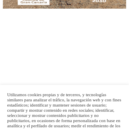
Adopción urgente
Busco adopción responsable para mi perra. Pastor alemán, hembra, 4 años. Por
motivos personales ...
Leales.org » Gran Canaria
|
6.7.2025
Utilizamos cookies propias y de terceros, y tecnologías
SHIBA PERDIDO AVDA JOSE MESA Y LOPEZ
similares para analizar el tráfico, la navegación web y con fines
PERRO MACHO RAZA SHIBA CON MICROCHIP PERDIDO HOY 06/07/2025 ZONA
estadísticos; identificar y mantener sesiones de usuario;
Inicio
Publicidad
Política de privacidad
MESA Y LOPEZ. ES MUY ASUSTADIZO
compartir y mostrar contenido en redes sociales; identificar,
Aviso Legal
Cláusula de Cookies
seleccionar y mostrar contenidos publicitarios y no
Leales.org » Gran Canaria
|
6.7.2025
Enlaces de interés
publicitarios, en ocasiones de forma personalizada con base en
analítica y el perfilado de usuarios; medir el rendimiento de los