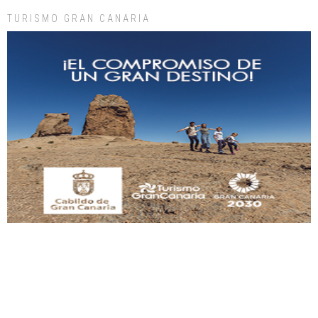
TURISMO GRAN CANARIA
Gato manso encontrado
Este gato macho ha aparecido en la calle hace menos de un mes, es muy
manso y extremadamente cari...
Leales.org » Gran Canaria
|
9.7.2025
Adopción urgente
Busco adopción responsable para mi perra. Pastor alemán, hembra, 4 años. Por
motivos personales ...