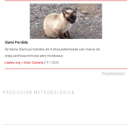
Siami Perdida
Se llama Siami,es hembra de 4 años,esterilizada con marca de
oreja,cariñosa,mimosa pero miedosa,e...
Leales.org » Gran Canaria
|
9.7.2025
PREDICCIÓN METEOROLÓGICA
ADOPCIÓN URGENTE GATA TEROR GRAN CANARIA
El ayuntamiento se va a llevar a Los Gatos callejeros de la zona los próximos
días, ella incluida...
Leales.org » Gran Canaria
|
9.7.2025