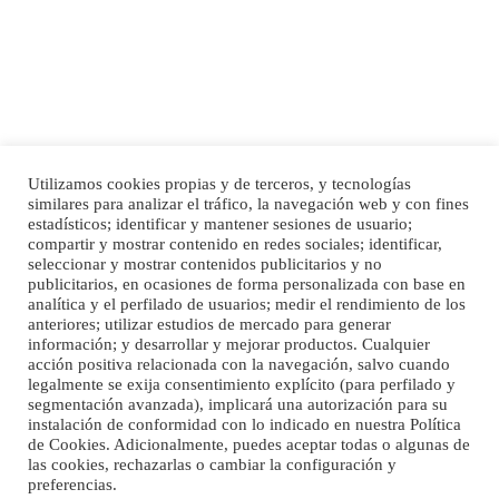
Leales.org » Gran Canaria
|
6.7.2025
Utilizamos cookies propias y de terceros, y tecnologías
SHIBA PERDIDO AVDA JOSE MESA Y LOPEZ
similares para analizar el tráfico, la navegación web y con fines
PERRO MACHO RAZA SHIBA CON MICROCHIP PERDIDO HOY 06/07/2025 ZONA
Inicio
Publicidad
Política de privacidad
estadísticos; identificar y mantener sesiones de usuario;
MESA Y LOPEZ. ES MUY ASUSTADIZO
compartir y mostrar contenido en redes sociales; identificar,
Aviso Legal
Cláusula de Cookies
seleccionar y mostrar contenidos publicitarios y no
Leales.org » Gran Canaria
|
6.7.2025
Enlaces de interés
publicitarios, en ocasiones de forma personalizada con base en
analítica y el perfilado de usuarios; medir el rendimiento de los
anteriores; utilizar estudios de mercado para generar
información; y desarrollar y mejorar productos. Cualquier
acción positiva relacionada con la navegación, salvo cuando
legalmente se exija consentimiento explícito (para perfilado y
segmentación avanzada), implicará una autorización para su
instalación de conformidad con lo indicado en nuestra Política
de Cookies. Adicionalmente, puedes aceptar todas o algunas de
Ninfa perdida
las cookies, rechazarlas o cambiar la configuración y
El día 5 se los perdió una ninfa papillera, asustada tiene miedo a la calle, se
preferencias.
©Maspalomas News
perdió por la zon...