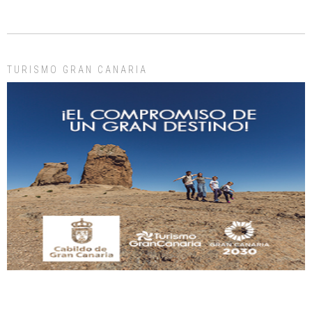
Gato manso encontrado
Este gato macho ha aparecido en la calle hace menos de un mes, es muy
manso y extremadamente cari...
Leales.org » Gran Canaria
|
9.7.2025
TURISMO GRAN CANARIA
Adopción urgente
Busco adopción responsable para mi perra. Pastor alemán, hembra, 4 años. Por
motivos personales ...
Leales.org » Gran Canaria
|
6.7.2025