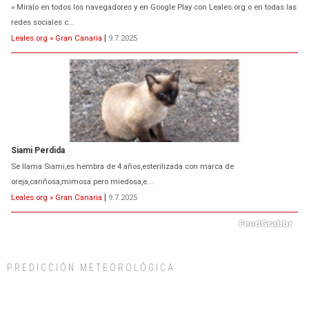
Se llama Siami,es hembra de 4 años,esterilizada con marca de
oreja,cariñosa,mimosa pero miedosa,e...
Leales.org » Gran Canaria
|
9.7.2025
ADOPCIÓN URGENTE GATA TEROR GRAN CANARIA
El ayuntamiento se va a llevar a Los Gatos callejeros de la zona los próximos
días, ella incluida...
Leales.org » Gran Canaria
|
9.7.2025
PREDICCIÓN METEOROLÓGICA