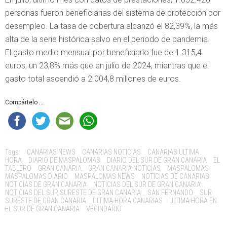
personas fueron beneficiarias del sistema de protección por
desempleo. La tasa de cobertura alcanzó el 82,39%, la más
alta de la serie histórica salvo en el periodo de pandemia.
El gasto medio mensual por beneficiario fue de 1.315,4
euros, un 23,8% más que en julio de 2024, mientras que el
gasto total ascendió a 2.004,8 millones de euros.
Compártelo ...
Tags:
CANARIAS NEWS
CANARIAS NOTICIAS
CANARIAS ULTIMA
HORA
DIARIO DE MASPALOMAS
DIARIO DEL SUR DE GRAN CANARIA
EL
TABLERO
GRAN CANARIA
GRAN CANARIA NOTICIAS
MASPALOMAS
MASPALOMAS DIARIO
MASPALOMAS NEWS
NOTICIAS DE CANARIAS
NOTICIAS DE GRAN CANARIA
NOTICIAS DEL SUR DE GRAN CANARIA
NOTICIAS DEL SUR SURESTE DE GRAN CANARIA
SAN FERNANDO
SUR
SURESTE DE GRAN CANARIA
ULTIMA HORA CANARIAS
ULTIMA HORA EN
EL SUR DE GRAN CANARIA
VECINDARIO