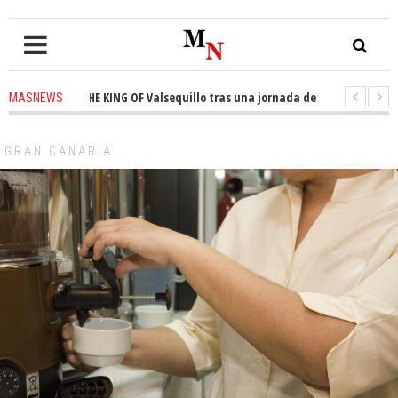
ono de THE KING OF Valsequillo tras una jornada de baloncesto urbano de 
MASNEWS
 un solo policía cubre 30 kilómetros de costa en San Bartolomé de Tirajana
GRAN CANARIA