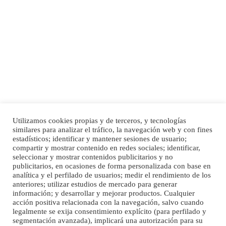
SHIBA PERDIDO AVDA JOSE MESA Y LOPEZ
PERRO MACHO RAZA SHIBA CON MICROCHIP PERDIDO HOY 06/07/2025 ZONA
MESA Y LOPEZ. ES MUY ASUSTADIZO
Leales.org » Gran Canaria
|
6.7.2025
Utilizamos cookies propias y de terceros, y tecnologías
Ninfa perdida
similares para analizar el tráfico, la navegación web y con fines
El día 5 se los perdió una ninfa papillera, asustada tiene miedo a la calle, se
Inicio
Publicidad
Política de privacidad
estadísticos; identificar y mantener sesiones de usuario;
perdió por la zon...
compartir y mostrar contenido en redes sociales; identificar,
Aviso Legal
Cláusula de Cookies
seleccionar y mostrar contenidos publicitarios y no
Leales.org » Gran Canaria
|
6.7.2025
Enlaces de interés
publicitarios, en ocasiones de forma personalizada con base en
analítica y el perfilado de usuarios; medir el rendimiento de los
anteriores; utilizar estudios de mercado para generar
información; y desarrollar y mejorar productos. Cualquier
acción positiva relacionada con la navegación, salvo cuando
legalmente se exija consentimiento explícito (para perfilado y
segmentación avanzada), implicará una autorización para su