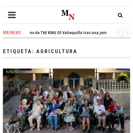
l trono de THE KING OF Valsequillo tras una jornada de baloncesto urbano
MASNEWS
 que un solo policía cubre 30 kilómetros de costa en San Bartolomé de Tir
ETIQUETA:
AGRICULTURA
16/10/2025