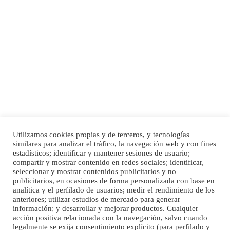
SHIBA PERDIDO AVDA JOSE MESA Y LOPEZ
PERRO MACHO RAZA SHIBA CON MICROCHIP PERDIDO HOY 06/07/2025 ZONA
MESA Y LOPEZ. ES MUY ASUSTADIZO
Leales.org » Gran Canaria
|
6.7.2025
Utilizamos cookies propias y de terceros, y tecnologías
Ninfa perdida
similares para analizar el tráfico, la navegación web y con fines
El día 5 se los perdió una ninfa papillera, asustada tiene miedo a la calle, se
estadísticos; identificar y mantener sesiones de usuario;
Inicio
Publicidad
Política de privacidad
perdió por la zon...
compartir y mostrar contenido en redes sociales; identificar,
Aviso Legal
Cláusula de Cookies
seleccionar y mostrar contenidos publicitarios y no
Leales.org » Gran Canaria
|
6.7.2025
Enlaces de interés
publicitarios, en ocasiones de forma personalizada con base en
analítica y el perfilado de usuarios; medir el rendimiento de los
anteriores; utilizar estudios de mercado para generar
información; y desarrollar y mejorar productos. Cualquier
acción positiva relacionada con la navegación, salvo cuando
legalmente se exija consentimiento explícito (para perfilado y