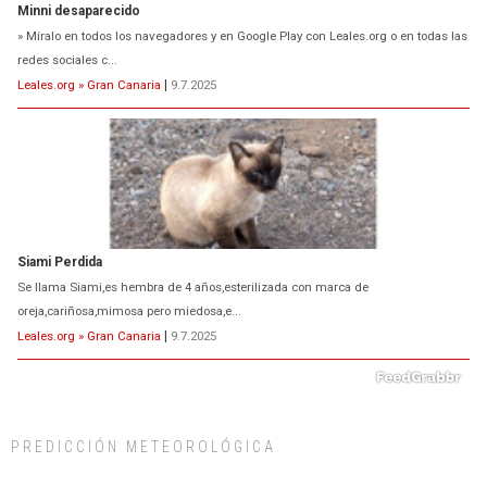
Siami Perdida
Se llama Siami,es hembra de 4 años,esterilizada con marca de
oreja,cariñosa,mimosa pero miedosa,e...
Leales.org » Gran Canaria
|
9.7.2025
ADOPCIÓN URGENTE GATA TEROR GRAN CANARIA
El ayuntamiento se va a llevar a Los Gatos callejeros de la zona los próximos
días, ella incluida...
Leales.org » Gran Canaria
|
9.7.2025
PREDICCIÓN METEOROLÓGICA