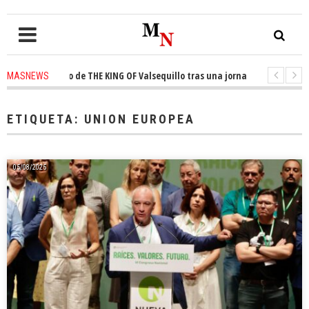
 trono de THE KING OF Valsequillo tras una jornada de baloncesto urbano 
MASNEWS
que un solo policía cubre 30 kilómetros de costa en San Bartolomé de Tira
ETIQUETA:
UNION EUROPEA
05/08/2025