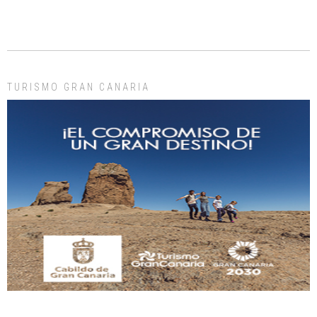
Gato manso encontrado
Este gato macho ha aparecido en la calle hace menos de un mes, es muy
manso y extremadamente cari...
Leales.org » Gran Canaria
|
9.7.2025
TURISMO GRAN CANARIA
Adopción urgente
Busco adopción responsable para mi perra. Pastor alemán, hembra, 4 años. Por
motivos personales ...
Leales.org » Gran Canaria
|
6.7.2025