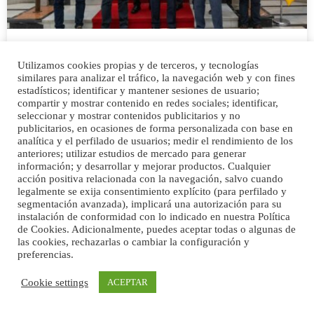
El CV Guaguas celebra con Clavijo su
cuarta Superliga consecutiva y
Utilizamos cookies propias y de terceros, y tecnologías
similares para analizar el tráfico, la navegación web y con fines
consolida su dominio en el voleibol
estadísticos; identificar y mantener sesiones de usuario;
español
compartir y mostrar contenido en redes sociales; identificar,
seleccionar y mostrar contenidos publicitarios y no
publicitarios, en ocasiones de forma personalizada con base en
0
CANARIAS
analítica y el perfilado de usuarios; medir el rendimiento de los
anteriores; utilizar estudios de mercado para generar
información; y desarrollar y mejorar productos. Cualquier
15/05/2026
acción positiva relacionada con la navegación, salvo cuando
legalmente se exija consentimiento explícito (para perfilado y
segmentación avanzada), implicará una autorización para su
instalación de conformidad con lo indicado en nuestra Política
de Cookies. Adicionalmente, puedes aceptar todas o algunas de
las cookies, rechazarlas o cambiar la configuración y
preferencias.
Cookie settings
ACEPTAR