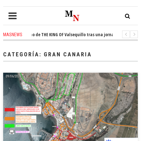
rono de THE KING OF Valsequillo tras una jornada de baloncesto urbano d
MASNEWS
e un solo policía cubre 30 kilómetros de costa en San Bartolomé de Tiraja
CATEGORÍA:
GRAN CANARIA
09/06/2026